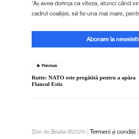
‘Aș avea dorința ca viteza, atunci când vi
cadrul coaliției, să fie una mai mare, pen
Abonare la newslett
Previous
Rutte: NATO este pregătită pentru a apăra
Flancul Estic
Stiri de Braila @2026 |
Termeni și condiții