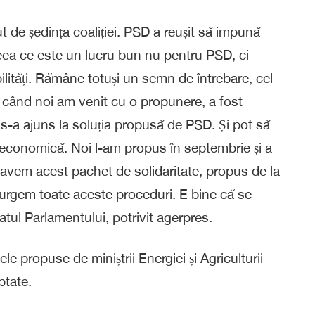
 de ședința coaliției. PSD a reușit să impună
 ceea ce este un lucru bun nu pentru PSD, ci
bilități. Rămâne totuși un semn de întrebare, cel
ații când noi am venit cu o propunere, a fost
s-a ajuns la soluția propusă de PSD. Și pot să
economică. Noi l-am propus în septembrie și a
 avem acest pachet de solidaritate, propus de la
rcurgem toate aceste proceduri. E bine că se
tul Parlamentului, potrivit agerpres.
e propuse de miniștrii Energiei și Agriculturii
ptate.