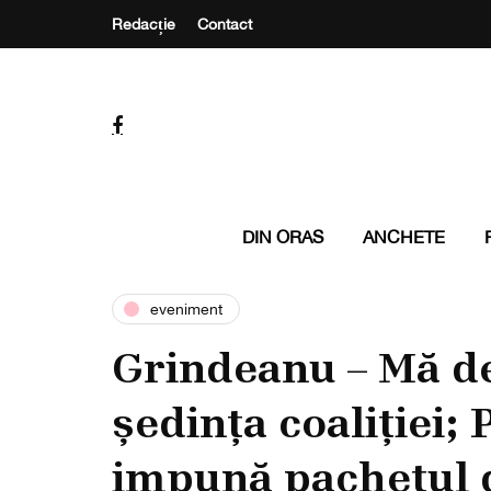
Redacție
Contact
DIN ORAS
ANCHETE
eveniment
Grindeanu – Mă de
ședința coaliției; 
impună pachetul d