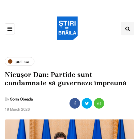
politica
Nicușor Dan: Partide sunt
condamnate să guverneze împreună
By
Sorin Obeada
,
19 March 2026