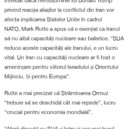
Întrebat dacă nemulțumirile lui Donald Trump
privind reacția aliaților la conflictul din Iran vor
afecta implicarea Statelor Unite în cadrul
NATO, Mark Rutte a spus că e esențial ca Iranul
să nu aibă capacități nucleare sau balistice. “SUA
reduce aceste capacități ale Iranului, e un lucru
vital. Un Iran cu capacități nucleare ar fi fost o
amenințare pentru viitorul Israelului și Orientului
Mijlociu. Și pentru Europa”.
Rutte a mai precizat că Strâmtoarea Ormuz
“trebuie să se deschidă cât mai repede”, lucru
“crucial pentru economia mondială”.
“Aliații discută cu SUA și între ei cea mai bună