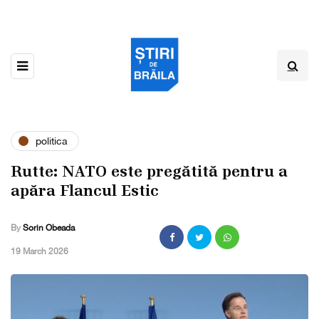
politica
Rutte: NATO este pregătită pentru a
apăra Flancul Estic
By
Sorin Obeada
,
19 March 2026