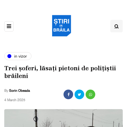
in vizor
Trei șoferi, lăsați pietoni de polițiștii
brăileni
By
Sorin Obeada
,
4 March 2025