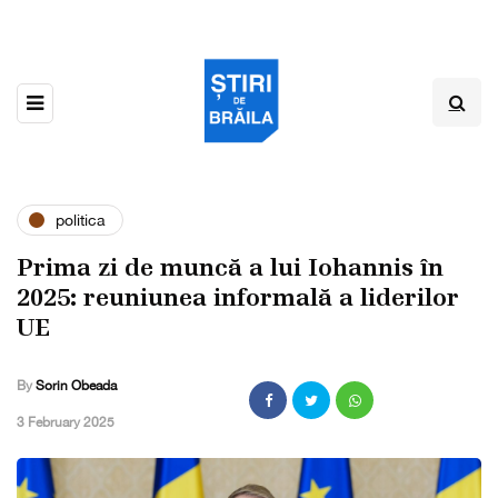
politica
Prima zi de muncă a lui Iohannis în
2025: reuniunea informală a liderilor
UE
By
Sorin Obeada
,
3 February 2025