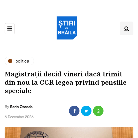
politica
Magistrații decid vineri dacă trimit
din nou la CCR legea privind pensiile
speciale
By
Sorin Obeada
,
5 December 2025