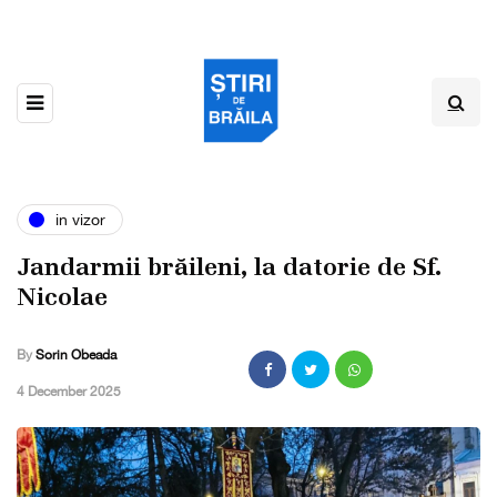
in vizor
Jandarmii brăileni, la datorie de Sf.
Nicolae
By
Sorin Obeada
,
4 December 2025