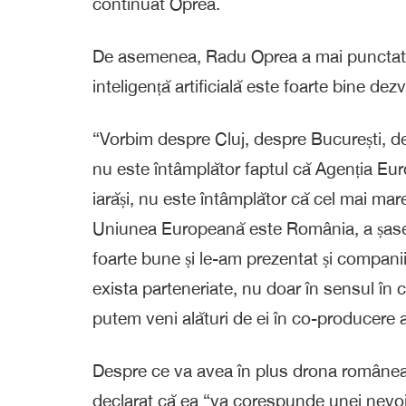
continuat Oprea.
De asemenea, Radu Oprea a mai punctat și
inteligență artificială este foarte bine de
“Vorbim despre Cluj, despre București, de
nu este întâmplător faptul că Agenția Eu
iarăși, nu este întâmplător că cel mai mare
Uniunea Europeană este România, a șasea
foarte bune și le-am prezentat și compan
exista parteneriate, nu doar în sensul în
putem veni alături de ei în co-producere 
Despre ce va avea în plus drona româneasc
declarat că ea “va corespunde unei nevoi