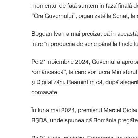
momentul de față suntem în fază finală de
“Ora Guvernului”, organizată la Senat, la
Bogdan Ivan a mai precizat că în această 
intre în producția de serie până la finele l
Pe 21 noiembrie 2024, Guvernul a aproba
românească”, la care vor lucra Ministerul E
și Digitalizării. Reamintim că, după aleger
comasate.
În luna mai 2024, premierul Marcel Ciolacu
BSDA, unde spunea că România pregăteșt
Pe 21 iunie, ministrul Economiei de atun