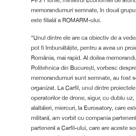
memorandumuri semnate, în două grupuri d
este filială a ROMARM-ului.
“Unul dintre ele are ca obiectiv de a ved
pot fi îmbunătățite, pentru a avea un proi
România, mai rapid. Al doilea memorandum
Politehnica din București, vorbesc despre
memorandumuri sunt semnate, au fost sem
organizat. La Carfil, unul dintre proiectele
operatorilor de drone, sigur, cu dublu uz, p
alaltăieri, miercuri, la Eurosatory, care e
militară, am vorbit cu compania parteneră
parteneră a Carfil-ului, care are aceste so