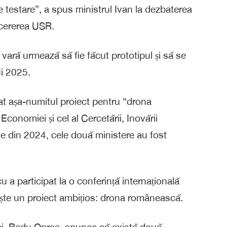
 testare”, a spus ministrul Ivan la dezbaterea
 cererea USR.
vară urmează să fie făcut prototipul și să se
ui 2025.
t așa-numitul proiect pentru “drona
conomiei și cel al Cercetării, Inovării
ile din 2024, cele două ministere au fost
 a participat la o conferință internațională
e un proiect ambițios: drona românească.
ci, Radu Oprea, spunea că există două