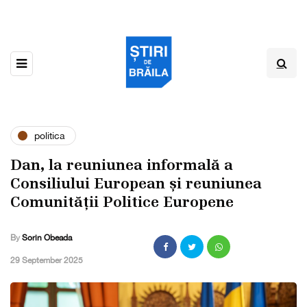
politica
Dan, la reuniunea informală a
Consiliului European și reuniunea
Comunității Politice Europene
By
Sorin Obeada
,
29 September 2025