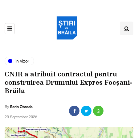
in vizor
CNIR a atribuit contractul pentru
construirea Drumului Expres Focșani-
Brăila
By
Sorin Obeada
,
29 September 2025