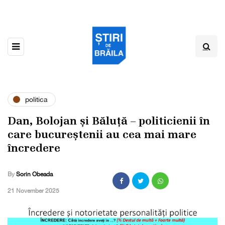
politica
Dan, Bolojan și Băluță – politicienii în
care bucureștenii au cea mai mare
încredere
By
Sorin Obeada
,
21 November 2025