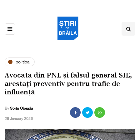
politica
Avocata din PNL și falsul general SIE,
arestați preventiv pentru trafic de
influență
By
Sorin Obeada
,
29 January 2026