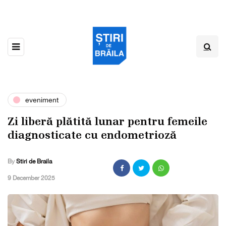
eveniment
Zi liberă plătită lunar pentru femeile
diagnosticate cu endometrioză
By
Stiri de Braila
,
9 December 2025