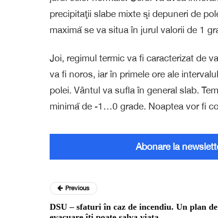
precipitaţii slabe mixte şi depuneri de po
maximă se va situa în jurul valorii de 1 g
Joi, regimul termic va fi caracterizat de 
va fi noros, iar în primele ore ale intervalu
polei. Vântul va sufla în general slab. T
minimă de -1…0 grade. Noaptea vor fi con
Abonare la newslett
Previous
DSU – sfaturi în caz de incendiu. Un plan de
evacuare îți poate salva viața