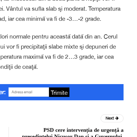
lei. Vântul va sufla slab şi moderat. Temperatura
rad, iar cea minimă va fi de -3…-2 grade.
valori normale pentru această dată din an. Cerul
lui vor fi precipitaţii slabe mixte şi depuneri de
emperatura maximă va fi de 2…3 grade, iar cea
diţii de ceaţă.
er:
Trimite
Next
PSD cere intervenția de urgență a
președintelui Nicușor Dan și a Guvernului,