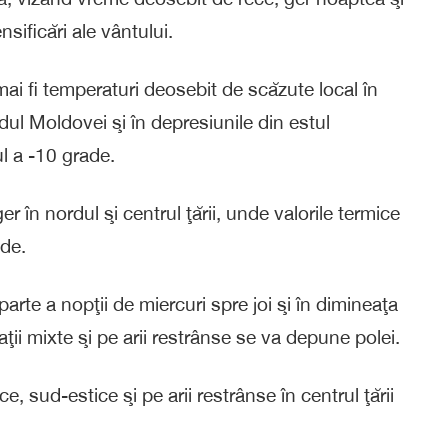
nsificări ale vântului.
 mai fi temperaturi deosebit de scăzute local în
ordul Moldovei şi în depresiunile din estul
ul a -10 grade.
er în nordul şi centrul ţării, unde valorile termice
ade.
arte a nopţii de miercuri spre joi şi în dimineaţa
itaţii mixte şi pe arii restrânse se va depune polei.
ice, sud-estice şi pe arii restrânse în centrul ţării