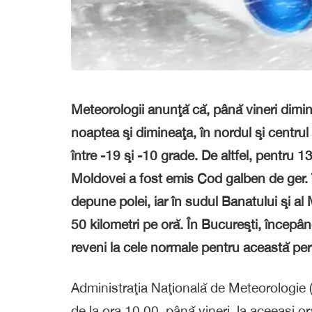
Meteorologii anunţă că, până vineri dimi
noaptea şi dimineaţa, în nordul şi centrul 
între -19 şi -10 grade. De altfel, pentru 13
Moldovei a fost emis Cod galben de ger. Tot
depune polei, iar în sudul Banatului şi al 
50 kilometri pe oră. În Bucureşti, începâ
reveni la cele normale pentru această per
Administraţia Naţională de Meteorologie 
de la ora 10.00, până vineri, la aceeaşi 