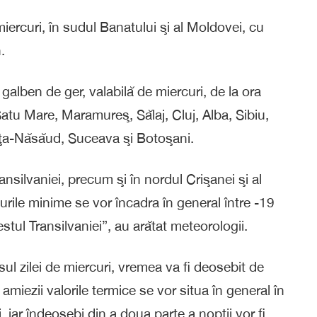
 miercuri, în sudul Banatului şi al Moldovei, cu
.
lben de ger, valabilă de miercuri, de la ora
 Satu Mare, Maramureş, Sălaj, Cluj, Alba, Sibiu,
iţa-Năsăud, Suceava şi Botoşani.
silvaniei, precum şi în nordul Crişanei şi al
ile minime se vor încadra în general între -19
estul Transilvaniei”, au arătat meteorologii.
ul zilei de miercuri, vremea va fi deosebit de
e amiezii valorile termice se vor situa în general în
, iar îndeosebi din a doua parte a nopţii vor fi