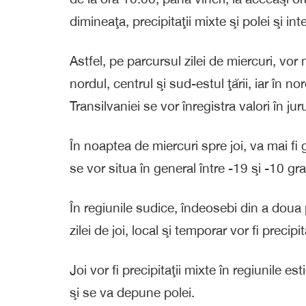
dimineaţa, precipitaţii mixte şi polei şi inte
Astfel, pe parcursul zilei de miercuri, vor
nordul, centrul şi sud-estul ţării, iar în n
Transilvaniei se vor înregistra valori în jur
În noaptea de miercuri spre joi, va mai fi g
se vor situa în general între -19 şi -10 gr
În regiunile sudice, îndeosebi din a doua p
zilei de joi, local şi temporar vor fi precip
Joi vor fi precipitaţii mixte în regiunile est
şi se va depune polei.