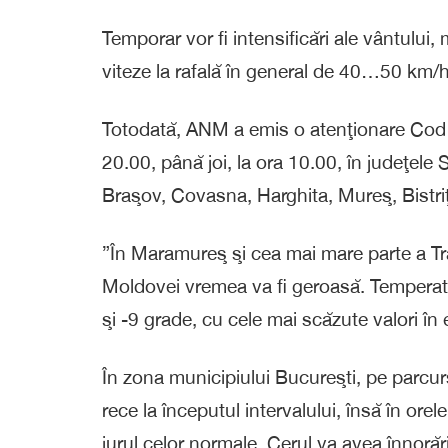
Temporar vor fi intensificări ale vântului,
viteze la rafală în general de 40…50 km/h
Totodată, ANM a emis o atenţionare Cod ga
20.00, până joi, la ora 10.00, în judeţele
Braşov, Covasna, Harghita, Mureş, Bistr
”În Maramureş şi cea mai mare parte a Tran
Moldovei vremea va fi geroasă. Temperatur
şi -9 grade, cu cele mai scăzute valori în 
În zona municipiului Bucureşti, pe parcurs
rece la începutul intervalului, însă în orel
jurul celor normale. Cerul va avea înnorări