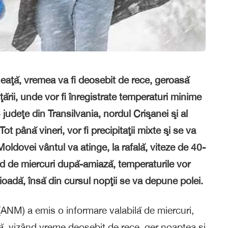
neaţă, vremea va fi deosebit de rece, geroasă
ţării, unde vor fi înregistrate temperaturi minime
 judeţe din Transilvania, nordul Crişanei şi al
 până vineri, vor fi precipitaţii mixte şi se va
Moldovei vântul va atinge, la rafală, viteze de 40-
nd de miercuri după-amiază, temperaturile vor
ioadă, însă din cursul nopţii se va depune polei.
(ANM) a emis o informare valabilă de miercuri,
oră, vizând vreme deosebit de rece, ger noaptea şi