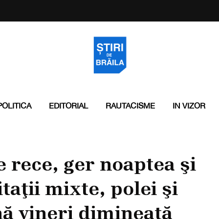
POLITICA
EDITORIAL
RAUTACISME
IN VIZOR
 rece, ger noaptea şi
aţii mixte, polei şi
nă vineri dimineaţă