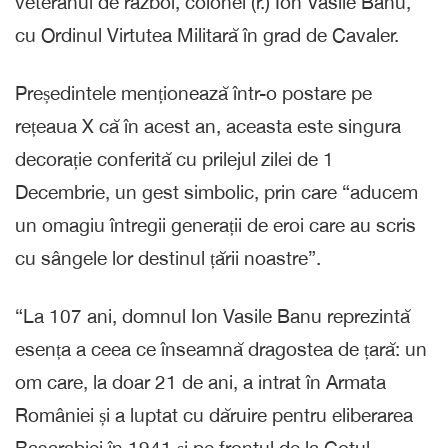
veteranul de război, colonel (r.) Ion Vasile Banu,
cu Ordinul Virtutea Militară în grad de Cavaler.
Președintele menționează într-o postare pe
rețeaua X că în acest an, aceasta este singura
decorație conferită cu prilejul zilei de 1
Decembrie, un gest simbolic, prin care “aducem
un omagiu întregii generații de eroi care au scris
cu sângele lor destinul țării noastre”.
“La 107 ani, domnul Ion Vasile Banu reprezintă
esența a ceea ce înseamnă dragostea de țară: un
om care, la doar 21 de ani, a intrat în Armata
României și a luptat cu dăruire pentru eliberarea
Basarabiei în 1941 și pe frontul de la Cotul