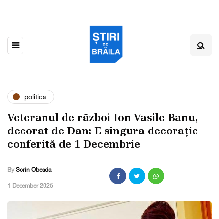
politica
Veteranul de război Ion Vasile Banu,
decorat de Dan: E singura decorație
conferită de 1 Decembrie
By
Sorin Obeada
,
1 December 2025