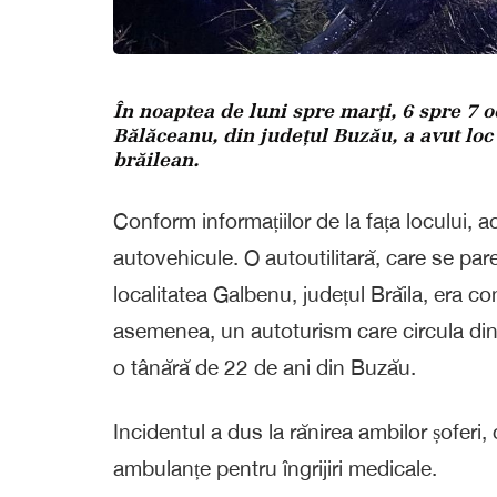
În noaptea de luni spre marți, 6 spre 7 o
Bălăceanu, din județul Buzău, a avut loc 
brăilean.
Conform informațiilor de la fața locului, 
autovehicule. O autoutilitară, care se par
localitatea Galbenu, județul Brăila, era c
asemenea, un autoturism care circula di
o tânără de 22 de ani din Buzău.
Incidentul a dus la rănirea ambilor șoferi, 
ambulanțe pentru îngrijiri medicale.