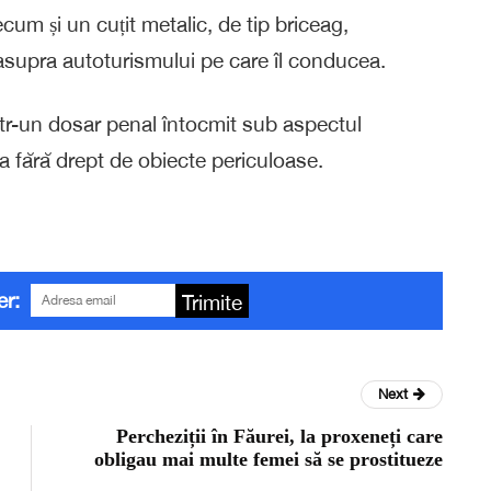
cum și un cuțit metalic, de tip briceag,
asupra autoturismului pe care îl conducea.
într-un dosar penal întocmit sub aspectul
rea fără drept de obiecte periculoase.
er:
Trimite
Next
Percheziții în Făurei, la proxeneți care
obligau mai multe femei să se prostitueze