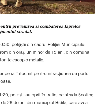
 pentru prevenirea și combaterea faptelor
egmentul stradal.
0:30, polițiștii din cadrul Poliției Municipiului
odrom din oraș, un minor de 15 ani, din comuna
ton telescopic metalic.
osar penal întocmit pentru infracțiunea de portul
loase.
0, polițiștii au oprit în trafic, pe strada Școlilor,
r de 28 de ani din municipiul Brăila, care avea