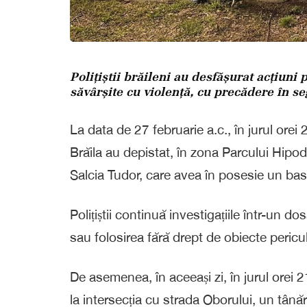
Polițiștii brăileni au desfășurat acțiuni
săvârșite cu violență, cu precădere în s
La data de 27 februarie a.c., în jurul orei 2
Brăila au depistat, în zona Parcului Hip
Salcia Tudor, care avea în posesie un bas
Polițiștii continuă investigațiile într-un d
sau folosirea fără drept de obiecte pericu
De asemenea, în aceeași zi, în jurul orei 21:2
la intersecția cu strada Oborului, un tână