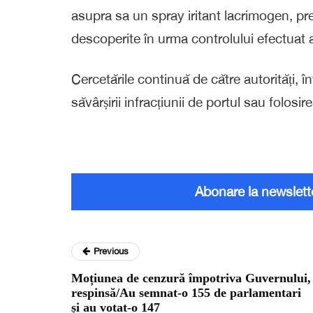
asupra sa un spray iritant lacrimogen, pre
descoperite în urma controlului efectuat 
Cercetările continuă de către autorități, 
săvârșirii infracțiunii de portul sau folosi
Abonare la newslett
Previous
Moțiunea de cenzură împotriva Guvernului,
respinsă/Au semnat-o 155 de parlamentari
și au votat-o 147