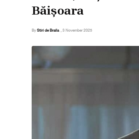
Băișoara
By
Stiri de Braila
,
3 November 2025