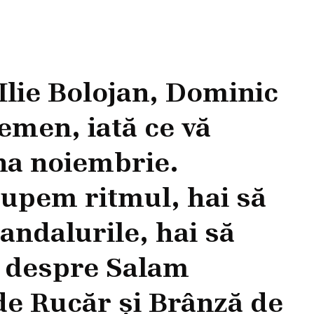
Ilie Bolojan, Dominic
emen, iată ce vă
na noiembrie.
rupem ritmul, hai să
andalurile, hai să
 despre Salam
de Rucăr și Brânză de