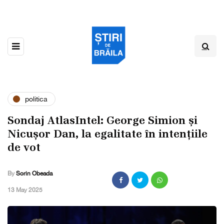
politica
Sondaj AtlasIntel: George Simion și
Nicușor Dan, la egalitate în intențiile
de vot
By
Sorin Obeada
,
13 May 2025