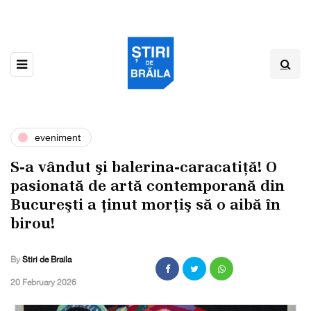
eveniment
S-a vândut şi balerina-caracatiță! O
pasionată de artă contemporană din
Bucureşti a ținut morțiş să o aibă în
birou!
By
Stiri de Braila
,
20 February 2026