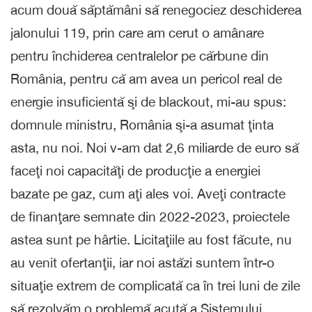
acum două săptămâni să renegociez deschiderea
jalonului 119, prin care am cerut o amânare
pentru închiderea centralelor pe cărbune din
România, pentru că am avea un pericol real de
energie insuficientă şi de blackout, mi-au spus:
domnule ministru, România şi-a asumat ţinta
asta, nu noi. Noi v-am dat 2,6 miliarde de euro să
faceţi noi capacităţi de producţie a energiei
bazate pe gaz, cum aţi ales voi. Aveţi contracte
de finanţare semnate din 2022-2023, proiectele
astea sunt pe hârtie. Licitaţiile au fost făcute, nu
au venit ofertanţii, iar noi astăzi suntem într-o
situaţie extrem de complicată ca în trei luni de zile
să rezolvăm o problemă acută a Sistemului