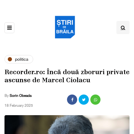
politica
Recorder.ro: Încă două zboruri private
ascunse de Marcel Ciolacu
By
Sorin Obeada
,
18 February 2025