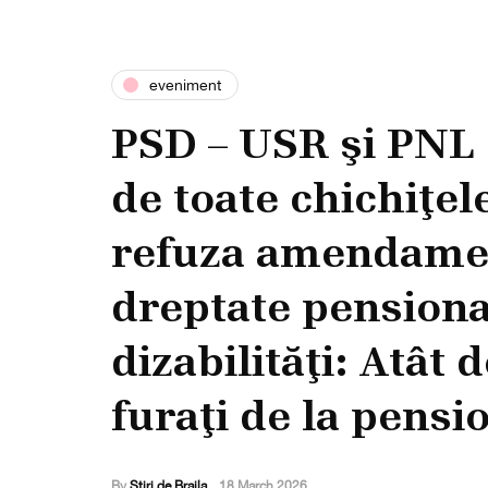
eveniment
PSD – USR şi PNL s
de toate chichiţel
refuza amendamen
dreptate pensionar
dizabilităţi: Atât 
furaţi de la pensio
By
Stiri de Braila
,
18 March 2026