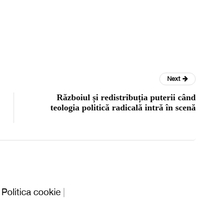
Next
Războiul și redistribuția puterii când
teologia politică radicală intră în scenă
|
Politica cookie
|