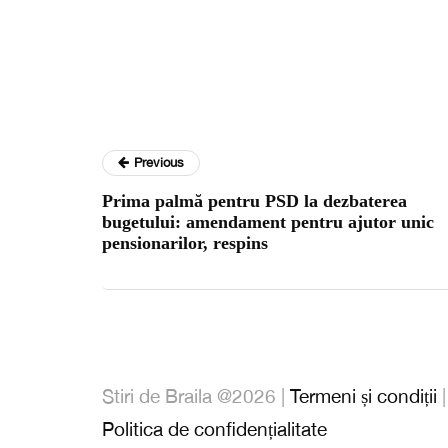
Previous
Prima palmă pentru PSD la dezbaterea
bugetului: amendament pentru ajutor unic
pensionarilor, respins
Stiri de Braila @2026 |
Termeni și condiții
Politica de confidențialitate