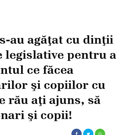
-au agăţat cu dinţii
e legislative pentru a
tul ce făcea
ilor şi copiilor cu
de rău aţi ajuns, să
nari şi copii!