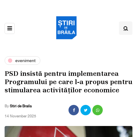
eveniment
PSD insistă pentru implementarea
Programului pe care l-a propus pentru
stimularea activităților economice
By
Stiri de Braila
,
14 November 2025