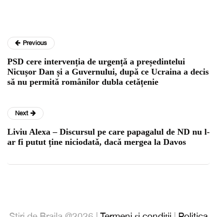
Previous
PSD cere intervenția de urgență a președintelui
Nicușor Dan și a Guvernului, după ce Ucraina a decis
să nu permită românilor dubla cetățenie
Next
Liviu Alexa – Discursul pe care papagalul de ND nu l-
ar fi putut ține niciodatǎ, dacǎ mergea la Davos
Stiri de Braila @2026 |
Termeni și condiții
|
Politica