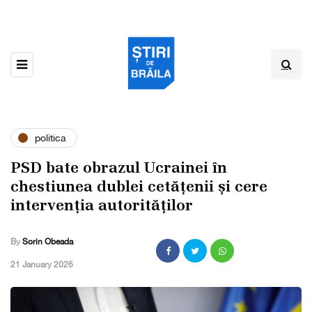
politica
PSD bate obrazul Ucrainei în
chestiunea dublei cetățenii și cere
intervenția autorităților
By
Sorin Obeada
,
21 January 2026