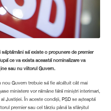
ei săptămâni să existe o propunere de premier
 după ce va exista această nominalizare va
ine sau nu viitorul Guvern.
nou Guvern trebuie să fie alcătuit cât mai
ase ministere vor rămâne fără miniștri interimari,
 al Justiției. În aceste condiții, PSD se așteaptă
orul premier sau cel târziu până la sfârșitul