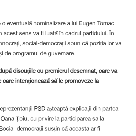
e o eventuală nominalizare a lui Eugen Tomac
 acest sens va fi luată în cadrul partidului. În
hnocrați, social-democrații spun că poziția lor va
și de programul de guvernare.
ia după discuțiile cu premierul desemnat, care va
pe care intenționează să le promoveze la
reprezentanții PSD așteaptă explicații din partea
 Oana Țoiu, cu privire la participarea sa la
Social-democrații susțin că aceasta ar fi