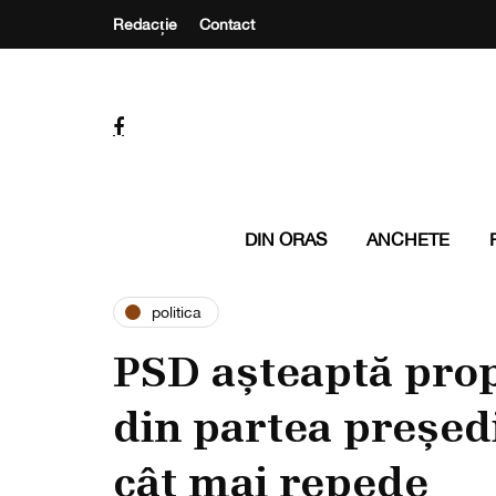
Redacție
Contact
DIN ORAS
ANCHETE
politica
PSD așteaptă pro
din partea președ
cât mai repede