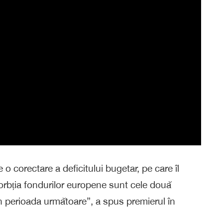
 corectare a deficitului bugetar, pe care îl
bsorbția fondurilor europene sunt cele două
n perioada următoare”, a spus premierul în