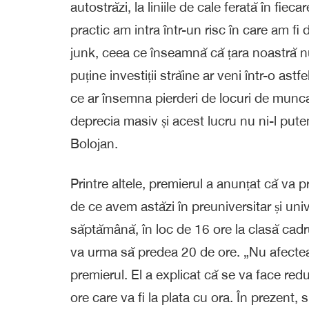
autostrăzi, la liniile de cale ferată în fi
practic am intra într-un risc în care am fi
junk, ceea ce înseamnă că țara noastră nu
puține investiții străine ar veni într-o astf
ce ar însemna pierderi de locuri de munc
deprecia masiv și acest lucru nu ni-l put
Bolojan.
Printre altele, premierul a anunțat că va 
de ce avem astăzi în preuniversitar și univ
săptămână, în loc de 16 ore la clasă cadru
va urma să predea 20 de ore. „Nu afectează
premierul. El a explicat că se va face red
ore care va fi la plata cu ora. În prezent,