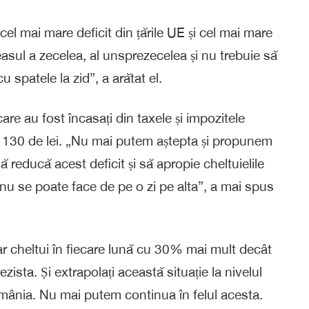
cel mai mare deficit din țările UE și cel mai mare
easul a zecelea, al unsprezecelea și nu trebuie să
spatele la zid”, a arătat el.
are au fost încasați din taxele și impozitele
t 130 de lei. „Nu mai putem aștepta și propunem
 reducă acest deficit și să apropie cheltuielile
 nu se poate face de pe o zi pe alta”, a mai spus
ar cheltui în fiecare lună cu 30% mai mult decât
ezista. Și extrapolați această situație la nivelul
 România. Nu mai putem continua în felul acesta.