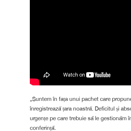
„Suntem în fața unui pachet care propune o
înregistrează țara noastră. Deficitul și a
urgențe pe care trebuie să le gestionăm î
conferință.