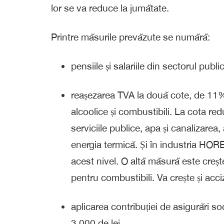
lor se va reduce la jumătate.
Printre măsurile prevăzute se numără:
pensiile și salariile din sectorul pub
reașezarea TVA la două cote, de 11% 
alcoolice și combustibili. La cota r
serviciile publice, apa și canalizarea, 
energia termică. Și în industria H
acest nivel. O altă măsură este creș
pentru combustibili. Va crește și acci
aplicarea contribuției de asigurări s
3.000 de lei