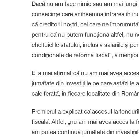
Dacă nu am face nimic sau am mai lungi f
consecințe care ar însemna intrarea în in
că creditorii noștri, cei care ne împrumută
pentru că nu putem funcționa altfel, nu 
cheltuielile statului, inclusiv salariile și 
condiționate de reforma fiscal”, a mențio
El a mai afirmat că nu am mai avea acces
jumătate din investițiile pe care astăzi le a
cale ferată, în fiecare localitate din Român
Premierul a explicat că accesul la fondur
fiscală. Altfel, „nu am mai avea acces la 
am putea continua jumătate din investițiil