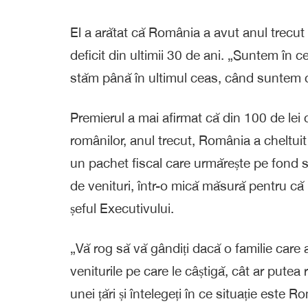
El a arătat că România a avut anul trecut 
deficit din ultimii 30 de ani. „Suntem în c
stăm până în ultimul ceas, când suntem cu 
Premierul a mai afirmat că din 100 de lei c
românilor, anul trecut, România a cheltui
un pachet fiscal care urmărește pe fond să
de venituri, într-o mică măsură pentru că
șeful Executivului.
„Vă rog să vă gândiți dacă o familie care 
veniturile pe care le câștigă, cât ar putea r
unei țări și întelegeți în ce situație este