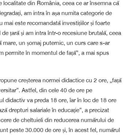
ecare localitate din România, ceea ce ar însemna că
 degradați, am intra în așa numita categorie de
 mai este recomandată investițiilor și foarte
el de țară și am intra într-o recesiune brutală, ceea
ă mare, un șomaj puternic, un curs care s-ar
em permite în momentul de față”, a mai spus
propune creșterea normei didactice cu 2 ore, „față
ersitar”. Astfel, din cele 40 de ore pe
l didactiv va preda 18 ore, îar în loc de 18 ore
 drepturi salariale în educație”, a precizat
ucere de cheltuieli din reducerea numărului de
 sunt peste 30.000 de ore și, în acest fel, numărul