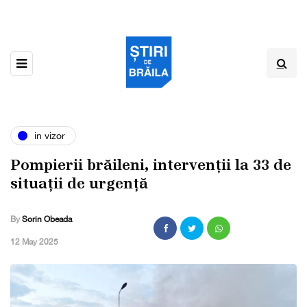
in vizor
Pompierii brăileni, intervenții la 33 de
situații de urgență
By
Sorin Obeada
,
12 May 2025