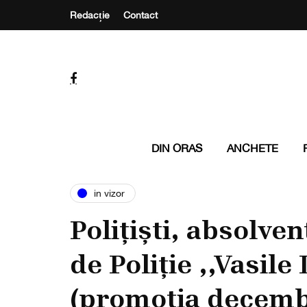
Redacție
Contact
DIN ORAS
ANCHETE
in vizor
Polițiști, absolven
de Poliție ,,Vasil
(promoția decemb