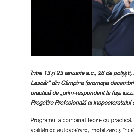
Între 13 și 23 ianuarie a.c., 26 de polițiști,
Lascăr” din Câmpina (promoția decembrie 
practică de „prim-respondent la fața locul
Pregătire Profesională al Inspectoratului 
Programul a combinat teorie cu practică, 
abilități de autoapărare, imobilizare și înc