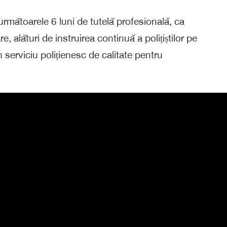
n următoarele 6 luni de tutelă profesională, ca
re, alături de instruirea continuă a polițiștilor pe
n serviciu polițienesc de calitate pentru