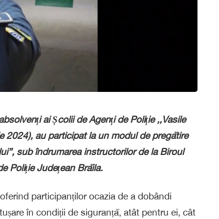
 absolvenți ai Școlii de Agenți de Poliție ,,Vasile
2024), au participat la un modul de pregătire
ui”, sub îndrumarea instructorilor de la Biroul
de Poliție Județean Brăila.
oferind participanților ocazia de a dobândi
ătușare în condiții de siguranță, atât pentru ei, cât