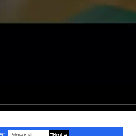
er:
Trimite