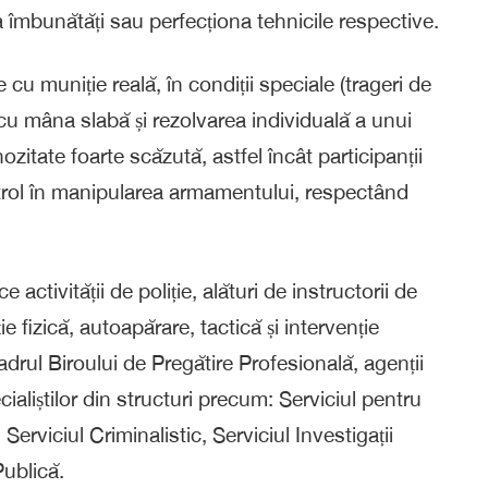
a îmbunătăți sau perfecționa tehnicile respective.
 cu muniție reală, în condiții speciale (trageri de
i cu mâna slabă și rezolvarea individuală a unui
nozitate foarte scăzută, astfel încât participanții
ntrol în manipularea armamentului, respectând
ctivității de poliție, alături de instructorii de
 fizică, autoapărare, tactică și intervenție
drul Biroului de Pregătire Profesională, agenții
cialiștilor din structuri precum: Serviciul pentru
Serviciul Criminalistic, Serviciul Investigații
Publică.