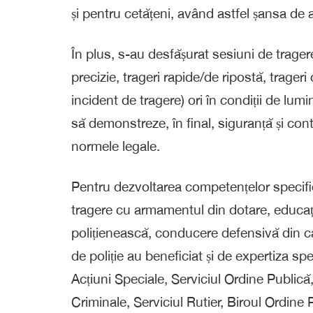
și pentru cetățeni, având astfel șansa de 
În plus, s-au desfășurat sesiuni de tragere
precizie, trageri rapide/de ripostă, trager
incident de tragere) ori în condiții de lumi
să demonstreze, în final, siguranță și co
normele legale.
Pentru dezvoltarea competențelor specifice a
tragere cu armamentul din dotare, educație
polițienească, conducere defensivă din ca
de poliție au beneficiat și de expertiza spe
Acțiuni Speciale, Serviciul Ordine Publică, 
Criminale, Serviciul Rutier, Biroul Ordine 