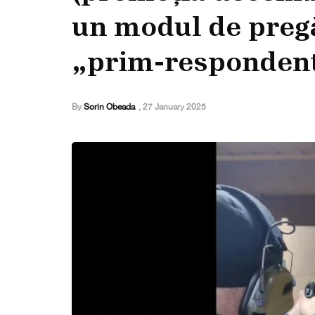
un modul de pregă
„prim-respondent 
By
Sorin Obeada
,
27 January 2025