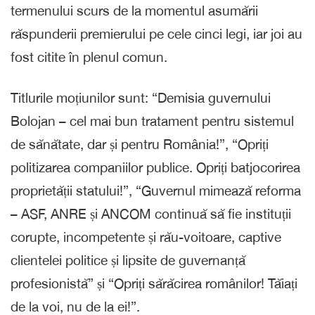
termenului scurs de la momentul asumării
răspunderii premierului pe cele cinci legi, iar joi au
fost citite în plenul comun.
Titlurile moțiunilor sunt: “Demisia guvernului
Bolojan – cel mai bun tratament pentru sistemul
de sănătate, dar și pentru România!”, “Opriți
politizarea companiilor publice. Opriți batjocorirea
proprietății statului!”, “Guvernul mimează reforma
– ASF, ANRE și ANCOM continuă să fie instituții
corupte, incompetente și rău-voitoare, captive
clientelei politice și lipsite de guvernanță
profesionistă” și “Opriți sărăcirea românilor! Tăiați
de la voi, nu de la ei!”.