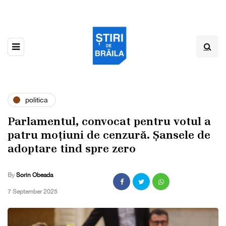
politica
Parlamentul, convocat pentru votul a
patru moțiuni de cenzură. Șansele de
adoptare tind spre zero
By
Sorin Obeada
,
7 September 2025