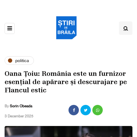
politica
Oana Țoiu: România este un furnizor
esențial de apărare și descurajare pe
Flancul estic
By
Sorin Obeada
,
3 December 2025