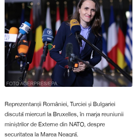
Reprezentanții României, Turciei și Bulgariei
discută miercuri la Bruxelles, în marja reuniunii
miniștrilor de Externe din NATO, despre
securitatea la Marea Neagră.