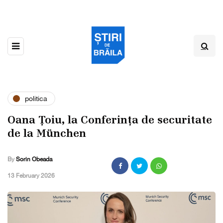
politica
Oana Țoiu, la Conferința de securitate
de la München
By
Sorin Obeada
,
13 February 2026