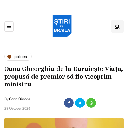
politica
Oana Gheorghiu de la Dăruiește Viață,
propusă de premier să fie viceprim-
ministru
By
Sorin Obeada
,
28 October 2025