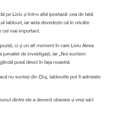
ă pe Liviu și într-o altă ipostază: cea de tată.
uă tablouri, iar asta devedește că în oricâte
ne cel mai important.
oziții, ci și un alt moment în care Liviu Alexa
jurnalist de investigații, iar „Noi suntem
glindă pusă direct în fața noastră.
că nu sunteți din Cluj, tablourile pot fi admirate
unul dintre ele a devenit obsesie și vreți să-l