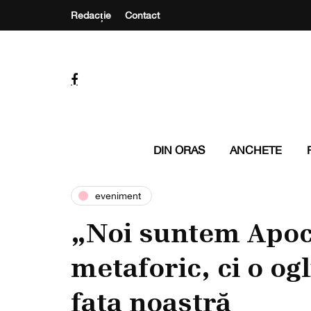
Redacție
Contact
DIN ORAS
ANCHETE
eveniment
„Noi suntem Apoca
metaforic, ci o og
fața noastră