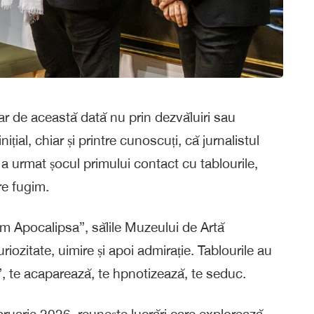
ar de această dată nu prin dezvăluiri sau
țial, chiar și printre cunoscuți, că jurnalistul
i a urmat șocul primului contact cu tablourile,
re fugim.
em Apocalipsa”, sălile Muzeului de Artă
ozitate, uimire și apoi admirație. Tablourile au
e”, te acaparează, te hpnotizează, te seduc.
ruarie 2026, reunește lucrări care explorează