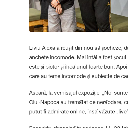
Liviu Alexa a reușit din nou să șocheze, d
anchete incomode. Mai întâi a fost șocul ini
este și pictor și încă unul foarte bun. Apo
care au teme incomode și subiecte de ca
Aseară, la vernisajul expoziției „Noi sunt
Cluj‑Napoca au fremătat de nerăbdare, curi
putut fi admirate online, însă văzute „liv
Expoziția, deschisă în perioada 11–22 feb