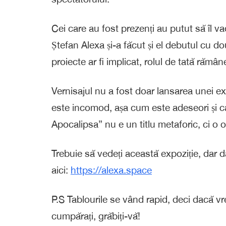
Cei care au fost prezenți au putut să îl vad
Ștefan Alexa și-a făcut și el debutul cu do
proiecte ar fi implicat, rolul de tată rămâ
Vernisajul nu a fost doar lansarea unei exp
este incomod, așa cum este adeseori și ca 
Apocalipsa” nu e un titlu metaforic, ci o o
Trebuie să vedeți această expoziție, dar da
aici:
https://alexa.space
P.S Tablourile se vând rapid, deci dacă vre
cumpărați, grăbiți-vă!