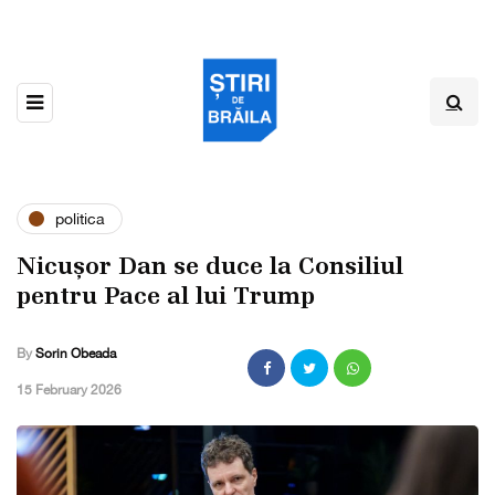
politica
Nicușor Dan se duce la Consiliul
pentru Pace al lui Trump
By
Sorin Obeada
,
15 February 2026