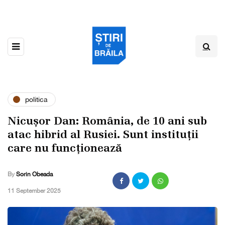
politica
Nicușor Dan: România, de 10 ani sub
atac hibrid al Rusiei. Sunt instituții
care nu funcționează
By
Sorin Obeada
,
11 September 2025