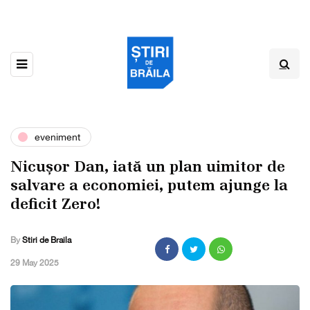
eveniment
Nicușor Dan, iată un plan uimitor de
salvare a economiei, putem ajunge la
deficit Zero!
By
Stiri de Braila
,
29 May 2025