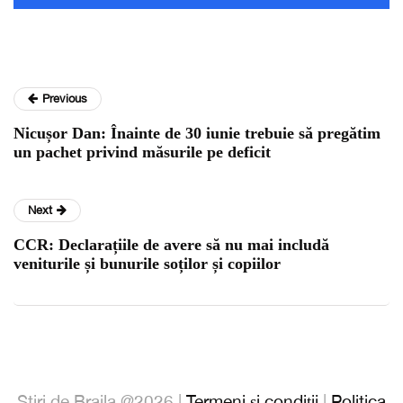
Previous
Nicușor Dan: Înainte de 30 iunie trebuie să pregătim
un pachet privind măsurile pe deficit
Next
CCR: Declarațiile de avere să nu mai includă
veniturile și bunurile soților și copiilor
Stiri de Braila @2026 |
Termeni și condiții
|
Politica