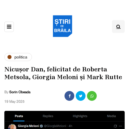
politica
Nicușor Dan, felicitat de Roberta
Metsola, Giorgia Meloni și Mark Rutte
By
Sorin Obeada
,
19 May 2025