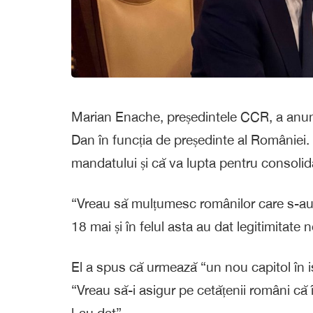
Marian Enache, președintele CCR, a anunța
Dan în funcția de președinte al României.
mandatului și că va lupta pentru consolidar
“Vreau să mulțumesc românilor care s-au 
18 mai și în felul asta au dat legitimitate
El a spus că urmează “un nou capitol în 
“Vreau să-i asigur pe cetățenii români că 
l-au dat”.