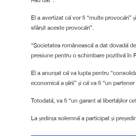
El a avertizat că vor fi “multe provocări”
sfârșit aceste provocări”.
“Societatea românească a dat dovadă de 
presiune pentru o schimbare pozitivă în
El a anunțat că va lupta pentru “consolidar
economică a țării” și că va fi “un partener
Totodată, va fi “un garant al libertăților ce
La ședința solemnă a participat și președin