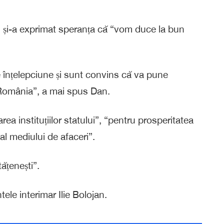
 și și-a exprimat speranța că “vom duce la bun
înțelepciune și sunt convins că va pune
 România”, a mai spus Dan.
ea instituțiilor statului”, “pentru prosperitatea
 al mediului de afaceri”.
tățenești”.
tele interimar Ilie Bolojan.