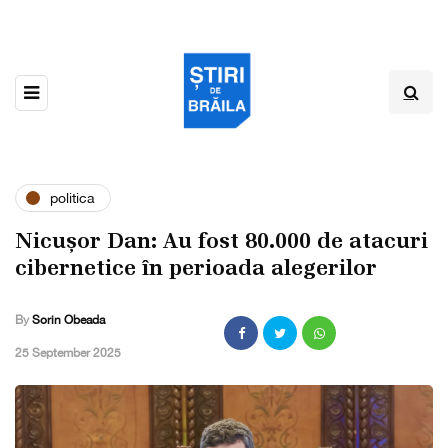
politica
Nicușor Dan: Au fost 80.000 de atacuri
cibernetice în perioada alegerilor
By
Sorin Obeada
,
25 September 2025