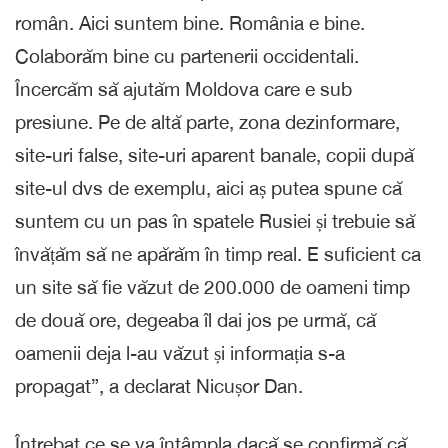
român. Aici suntem bine. România e bine.
Colaborăm bine cu partenerii occidentali.
Încercăm să ajutăm Moldova care e sub
presiune. Pe de altă parte, zona dezinformare,
site-uri false, site-uri aparent banale, copii după
site-ul dvs de exemplu, aici aș putea spune că
suntem cu un pas în spatele Rusiei și trebuie să
învățăm să ne apărăm în timp real. E suficient ca
un site să fie văzut de 200.000 de oameni timp
de două ore, degeaba îl dai jos pe urmă, că
oamenii deja l-au văzut și informația s-a
propagat”, a declarat Nicușor Dan.
Întrebat ce se va întâmpla dacă se confirmă că