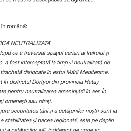
s în română:
TICĂ NEUTRALIZATĂ
upă ce a traversat spațiul aerian al Irakului și
c, a fost interceptată la timp și neutralizată de
irachetă dislocate în estul Mării Mediterane.
t în districtul Dörtyol din provincia Hatay
ate pentru neutralizarea amenințării în aer. În
ți omenești sau răniți.
a securitatea țării și a cetățenilor noștri sunt la
ne stabilitatea și pacea regională, este pe deplin
 și a cetățenilor săi, indiferent de unde ar