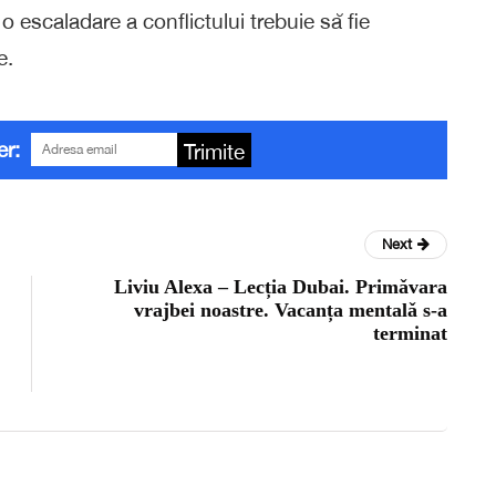
 escaladare a conflictului trebuie să fie
e.
er:
Trimite
Next
Liviu Alexa – Lecția Dubai. Primǎvara
vrajbei noastre. Vacanța mentalǎ s-a
terminat