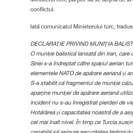
conflictul.
Iată comunicatul Ministerului turc, tradu
DECLARAȚIE PRIVIND MUNIȚIA BALIS
O muniție balistică lansată din Iran, care d
Siriei s-a îndreptat către spațiul aerian tur
elementele NATO de apărare aeriană și ant
S-a stabilit că fragmentul de muniție căzu
aparține muniției de apărare aeriană utiliz
incident nu s-au înregistrat pierderi de vie
Hotărârea și capacitatea noastră de a asigur
cel mai înalt nivel. În timp ce Turcia susți
capabilă să asigure securitatea teritoriului