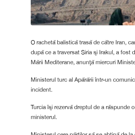
O rachetă balistică trasă de către Iran, car
după ce a traversat Siria şi Irakul, a fos
Mării Mediterane, anunţă miercuri Minister
Ministerul turc al Apărării într-un comunica
incident.
Turcia îşi rezervă dreptul de a răspunde or
ministerul.
Ministerul cere părţilor să se abţină de l