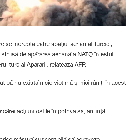
e se îndrepta către spaţiul aerian al Turciei,
t distrusă de apărarea aeriană a NATO în estul
ul turc al Apărării, relatează AFP.
t că nu există nicio victimă şi nici răniţi în acest
icărei acţiuni ostile împotriva sa, anunţă
a orice măsură susceptibilă să agraveze