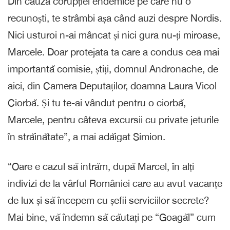
Din cauza corupției endemice pe care nu o
recunoști, te strâmbi așa când auzi despre Nordis.
Nici usturoi n-ai mâncat și nici gura nu-ți miroase,
Marcele. Doar protejata ta care a condus cea mai
importantă comisie, știți, domnul Andronache, de
aici, din Camera Deputaților, doamna Laura Vicol
Ciorbă. Și tu te-ai vândut pentru o ciorbă,
Marcele, pentru câteva excursii cu private jeturile
în străinătate”, a mai adăigat Simion.
“Oare e cazul să intrăm, după Marcel, în alți
indivizi de la vârful României care au avut vacanțe
de lux și să începem cu șefii serviciilor secrete?
Mai bine, vă îndemn să căutați pe “Goagăl” cum