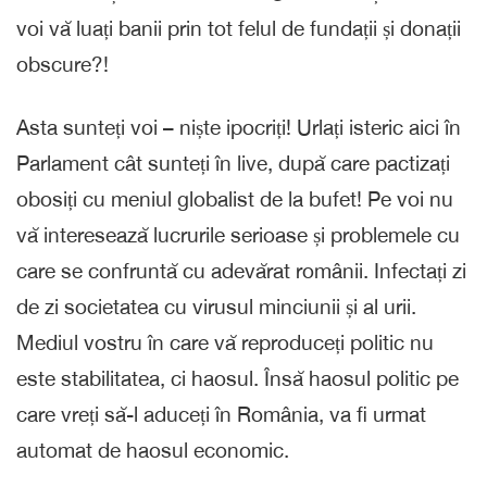
voi vă luați banii prin tot felul de fundații și donații
obscure?!
Asta sunteți voi – niște ipocriți! Urlați isteric aici în
Parlament cât sunteți în live, după care pactizați
obosiți cu meniul globalist de la bufet! Pe voi nu
vă interesează lucrurile serioase și problemele cu
care se confruntă cu adevărat românii. Infectați zi
de zi societatea cu virusul minciunii și al urii.
Mediul vostru în care vă reproduceți politic nu
este stabilitatea, ci haosul. Însă haosul politic pe
care vreți să-l aduceți în România, va fi urmat
automat de haosul economic.