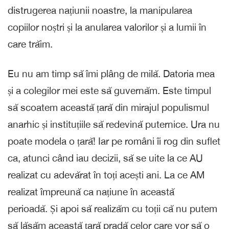
distrugerea națiunii noastre, la manipularea
copiilor noștri și la anularea valorilor și a lumii în
care trăim.
Eu nu am timp să îmi plâng de milă. Datoria mea
și a colegilor mei este să guvernăm. Este timpul
să scoatem această țară din mirajul populismul
anarhic și instituțiile să redevină puternice. Ura nu
poate modela o țară! Iar pe români îi rog din suflet
ca, atunci când iau decizii, să se uite la ce AU
realizat cu adevărat în toți acești ani. La ce AM
realizat împreună ca națiune în această
perioadă. Și apoi să realizăm cu toții că nu putem
să lăsăm această țară pradă celor care vor să o