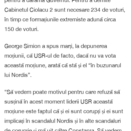
Cabinetul Ciolacu 2 sunt necesare 234 de voturi,
în timp ce formațiunile extremiste adună circa
150 de voturi.
George Simion a spus marți, la depunerea
moțiunii, că USR-ul de facto, dacă nu va vota
această moțiune, arată că stă și el “în buzunarul
lui Nordis”.
“Să vedem poate motivul pentru care refuză să
susțină în acest moment liderii USR această
moțiune este faptul că și ei sunt corupți și ei sunt
implicați în scandalul Nordis și în alte scandaluri
de corupție și mă uit către Constanța. Să vedem,