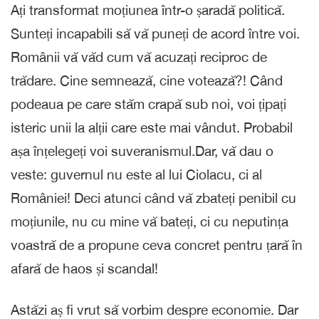
Ați transformat moțiunea într-o șaradă politică.
Sunteți incapabili să vă puneți de acord între voi.
Românii vă văd cum vă acuzați reciproc de
trădare. Cine semnează, cine votează?! Când
podeaua pe care stăm crapă sub noi, voi țipați
isteric unii la alții care este mai vândut. Probabil
așa înțelegeți voi suveranismul.Dar, vă dau o
veste: guvernul nu este al lui Ciolacu, ci al
României! Deci atunci când vă zbateți penibil cu
moțiunile, nu cu mine vă bateți, ci cu neputința
voastră de a propune ceva concret pentru țară în
afară de haos și scandal!
Astăzi aș fi vrut să vorbim despre economie. Dar