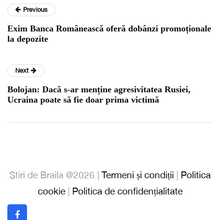
Previous
Exim Banca Românească oferă dobânzi promoționale
la depozite
Next
Bolojan: Dacă s-ar menține agresivitatea Rusiei,
Ucraina poate să fie doar prima victimă
Stiri de Braila @2026 |
Termeni și condiții
|
Politica
cookie
|
Politica de confidențialitate