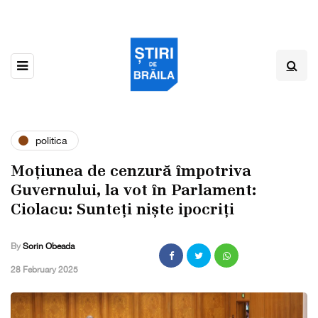
politica
Moțiunea de cenzură împotriva
Guvernului, la vot în Parlament:
Ciolacu: Sunteți niște ipocriți
By
Sorin Obeada
,
28 February 2025