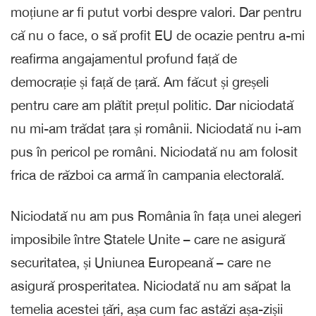
moțiune ar fi putut vorbi despre valori. Dar pentru
că nu o face, o să profit EU de ocazie pentru a-mi
reafirma angajamentul profund față de
democrație și față de țară. Am făcut și greșeli
pentru care am plătit prețul politic. Dar niciodată
nu mi-am trădat țara și românii. Niciodată nu i-am
pus în pericol pe români. Niciodată nu am folosit
frica de război ca armă în campania electorală.
Niciodată nu am pus România în fața unei alegeri
imposibile între Statele Unite – care ne asigură
securitatea, și Uniunea Europeană – care ne
asigură prosperitatea. Niciodată nu am săpat la
temelia acestei țări, așa cum fac astăzi așa-zișii