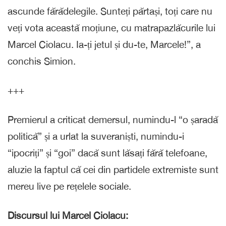
ascunde fărădelegile. Sunteți părtași, toți care nu
veți vota această moțiune, cu matrapazlăcurile lui
Marcel Ciolacu. Ia-ți jetul și du-te, Marcele!”, a
conchis Simion.
+++
Premierul a criticat demersul, numindu-l “o șaradă
politică” și a urlat la suveraniști, numindu-i
“ipocriți” și “goi” dacă sunt lăsați fără telefoane,
aluzie la faptul că cei din partidele extremiste sunt
mereu live pe rețelele sociale.
Discursul lui Marcel Ciolacu: