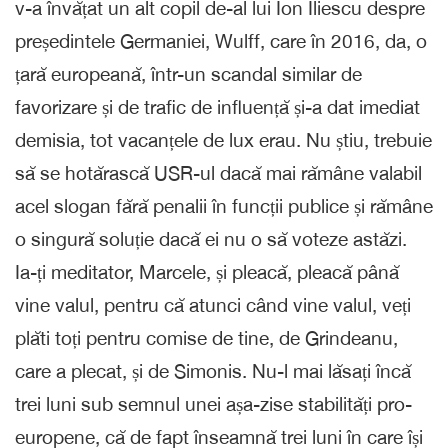
v-a învățat un alt copil de-al lui Ion Iliescu despre
președintele Germaniei, Wulff, care în 2016, da, o
țară europeană, într-un scandal similar de
favorizare și de trafic de influență și-a dat imediat
demisia, tot vacanțele de lux erau. Nu știu, trebuie
să se hotărască USR-ul dacă mai rămâne valabil
acel slogan fără penalii în funcții publice și rămâne
o singură soluție dacă ei nu o să voteze astăzi.
Ia-ți meditator, Marcele, și pleacă, pleacă până
vine valul, pentru că atunci când vine valul, veți
plăti toți pentru comise de tine, de Grindeanu,
care a plecat, și de Simonis. Nu-l mai lăsați încă
trei luni sub semnul unei așa-zise stabilități pro-
europene, că de fapt înseamnă trei luni în care își