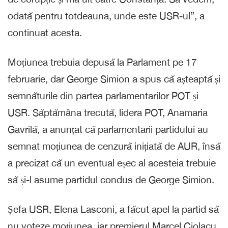
odată pentru totdeauna, unde este USR-ul”, a
continuat acesta.
Moțiunea trebuia depusă la Parlament pe 17
februarie, dar George Simion a spus că așteaptă și
semnăturile din partea parlamentarilor POT și
USR. Săptămâna trecută, lidera POT, Anamaria
Gavrilă, a anunțat că parlamentarii partidului au
semnat moțiunea de cenzură inițiată de AUR, însă
a precizat că un eventual eșec al acesteia trebuie
să și-l asume partidul condus de George Simion.
Șefa USR, Elena Lasconi, a făcut apel la partid să
nu voteze moțiunea, iar premierul Marcel Ciolacu