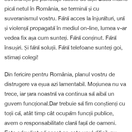
pică netul în România, se termină și cu
suveranismul vostru. Fără acces la înjurături, ură
și violență propagată în mediul on-line, lumea v-ar
vedea fix așa cum sunteți. Fără conținut. Fără
însușiri. Și fără soluții. Fără telefoane sunteți goi,
stimați colegi!
Din fericire pentru România, planul vostru de
distrugere va eșua azi lamentabil. Moțiunea nu va
trece, iar țara noastră va continua să aibă un
guvern funcțional.Dar trebuie să fim conștienți cu
toții că, atât timp cât ocupăm funcții publice,
avem o responsabilitate clară față de oameni.