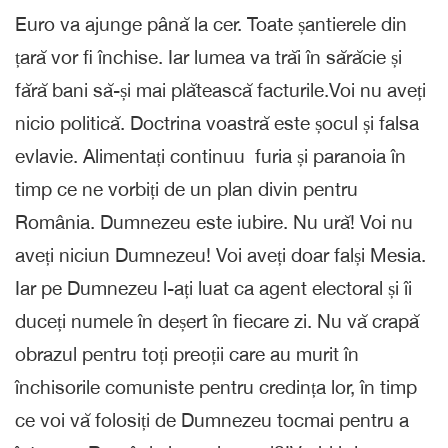
Euro va ajunge până la cer. Toate șantierele din
țară vor fi închise. Iar lumea va trăi în sărăcie și
fără bani să-și mai plătească facturile.Voi nu aveți
nicio politică. Doctrina voastră este șocul și falsa
evlavie. Alimentați continuu furia și paranoia în
timp ce ne vorbiți de un plan divin pentru
România. Dumnezeu este iubire. Nu ură! Voi nu
aveți niciun Dumnezeu! Voi aveți doar falși Mesia.
Iar pe Dumnezeu l-ați luat ca agent electoral și îi
duceți numele în deșert în fiecare zi. Nu vă crapă
obrazul pentru toți preoții care au murit în
închisorile comuniste pentru credința lor, în timp
ce voi vă folosiți de Dumnezeu tocmai pentru a