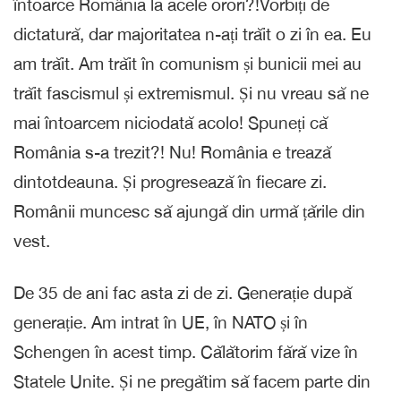
întoarce România la acele orori?!Vorbiți de
dictatură, dar majoritatea n-ați trăit o zi în ea. Eu
am trăit. Am trăit în comunism și bunicii mei au
trăit fascismul și extremismul. Și nu vreau să ne
mai întoarcem niciodată acolo! Spuneți că
România s-a trezit?! Nu! România e trează
dintotdeauna. Și progresează în fiecare zi.
Românii muncesc să ajungă din urmă țările din
vest.
De 35 de ani fac asta zi de zi. Generație după
generație. Am intrat în UE, în NATO și în
Schengen în acest timp. Călătorim fără vize în
Statele Unite. Și ne pregătim să facem parte din