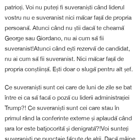
patrioți. Voi nu puteți fi suveraniști când liderul
vostru nu e suveranist nici măcar față de propria
persoană. Atunci când nu știi dacă te cheamă
George sau Giordano, nu ai cum să fii
suveranist!Atunci când ești rezervă de candidat,
nu ai cum să fii suveranist. Nici măcar față de
propria conștiință. Ești doar o slugă pentru alt șef.
Ce suveraniști sunt cei care de luni de zile se bat
între ei ca să facă o poză cu liderii administrației
Trump?! Ce suveraniști sunt cei care stau în
primul rând la conferinte externe și aplaudă când
țara lor este batjocorită și denigrată?!Voi sunteți
suveraniști pe punctaje făcute de alții. Dacă mâine