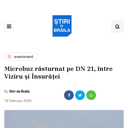
eveniment
Microbuz răsturnat pe DN 21, între
Viziru şi Însurăţei
By
Stiri de Braila
,
18 February 2026