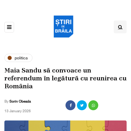
politica
Maia Sandu să convoace un
referendum în legătură cu reunirea cu
România
By
Sorin Obeada
,
13 January 2026