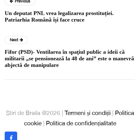
Previous
Un deputat PNL vrea legalizarea prostituției.
Patriarhia Română își face cruce
Next
Fifor (PSD)- Ventilarea în spaţiul public a ideii că
militarii „se pensionează la 48 de ani” este o manevră
abjectă de manipulare
Stiri de Braila @2026 |
Termeni și condiții
|
Politica
cookie
|
Politica de confidențialitate