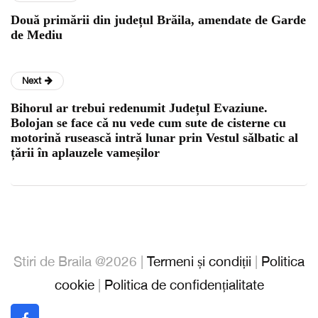
Două primării din județul Brăila, amendate de Garde
de Mediu
Next
Bihorul ar trebui redenumit Județul Evaziune.
Bolojan se face cǎ nu vede cum sute de cisterne cu
motorinǎ ruseascǎ intrǎ lunar prin Vestul sǎlbatic al
țǎrii în aplauzele vameșilor
Stiri de Braila @2026 |
Termeni și condiții
|
Politica
cookie
|
Politica de confidențialitate