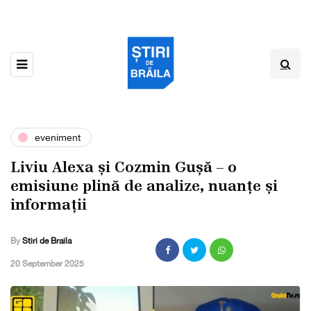
eveniment
Liviu Alexa și Cozmin Gușă – o
emisiune plină de analize, nuanțe și
informații
By
Stiri de Braila
,
20 September 2025