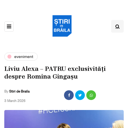
eveniment
Liviu Alexa – PATRU exclusivități
despre Romina Gingașu
By
Stiri de Braila
,
3 March 2026