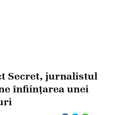
ct Secret, jurnalistul
e înființarea unei
uri