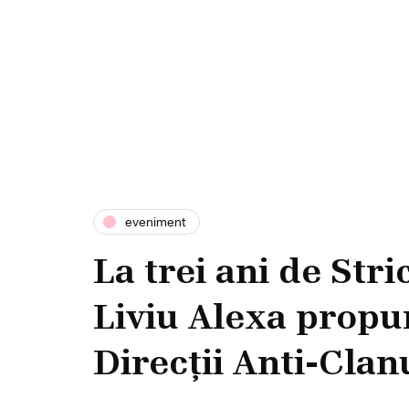
eveniment
La trei ani de Stri
Liviu Alexa propun
Direcții Anti-Clan