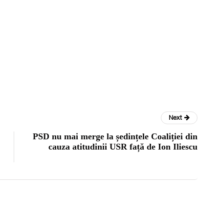
Next
PSD nu mai merge la ședințele Coaliției din
cauza atitudinii USR față de Ion Iliescu