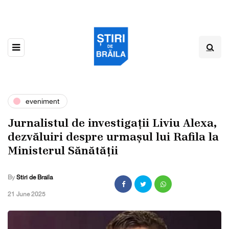
eveniment
Jurnalistul de investigații Liviu Alexa,
dezvăluiri despre urmașul lui Rafila la
Ministerul Sănătății
By
Stiri de Braila
,
21 June 2025