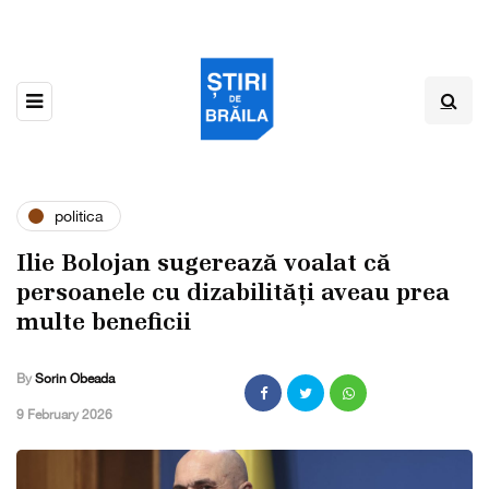
politica
Ilie Bolojan sugerează voalat că
persoanele cu dizabilități aveau prea
multe beneficii
By
Sorin Obeada
,
9 February 2026