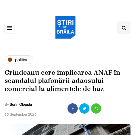
politica
Grindeanu cere implicarea ANAF în
scandalul plafonării adaosului
comercial la alimentele de baz
By
Sorin Obeada
,
15 September 2025